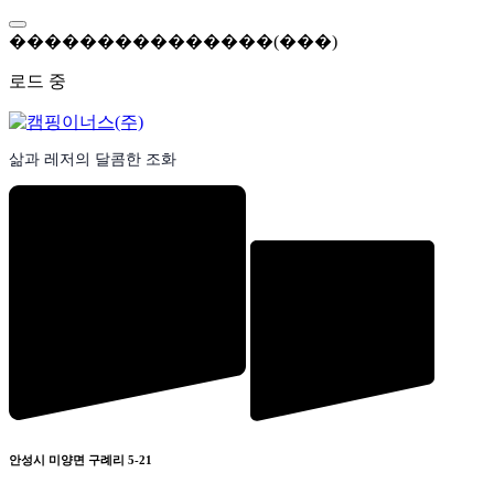
콘
텐
�
�
�
�
�
�
�
�
�
�
�
�
�
�
�
(
�
�
�
)
츠
로드 중
로
바
로
가
삶과 레저의 달콤한 조화
기
안성시 미양면 구례리 5-21