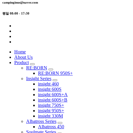
campinginus@naver.com
평일 08:00 - 17:30
Home
About Us
Product
RE:BORN
RE:BORN 950S+
Insight Series
insight 460
insight 600S
insight 600S+A
insight 600S+B
insight 750S+
insight 950S+
insight 330M
Albatross Series
Albatross 450
Soulmate Series