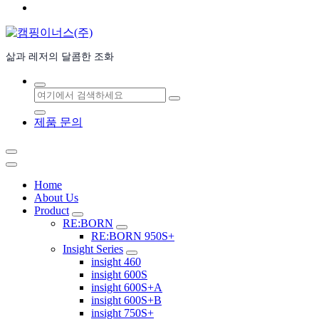
삶과 레저의 달콤한 조화
검
색:
제품 문의
Home
About Us
Product
RE:BORN
RE:BORN 950S+
Insight Series
insight 460
insight 600S
insight 600S+A
insight 600S+B
insight 750S+