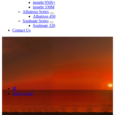
insight 950S+
insight 330M
Albatross Series
Albatross 450
Soulmate Series
Soulmate 320
Contact Us
홈
Hello world!