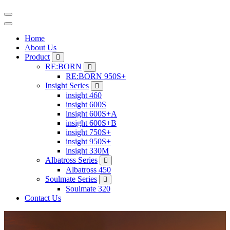
Home
About Us
Product
RE:BORN
RE:BORN 950S+
Insight Series
insight 460
insight 600S
insight 600S+A
insight 600S+B
insight 750S+
insight 950S+
insight 330M
Albatross Series
Albatross 450
Soulmate Series
Soulmate 320
Contact Us