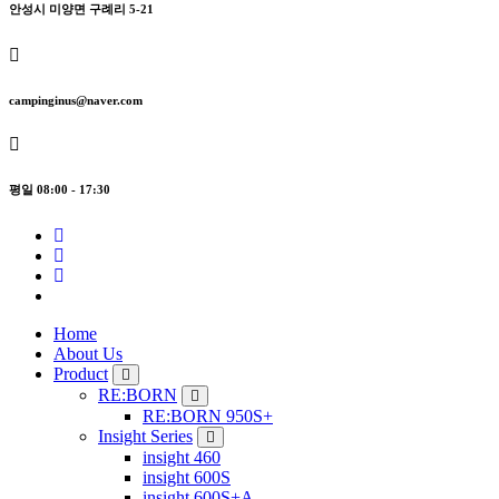
안성시 미양면 구례리 5-21
campinginus@naver.com
평일 08:00 - 17:30
Home
About Us
Product
RE:BORN
RE:BORN 950S+
Insight Series
insight 460
insight 600S
insight 600S+A