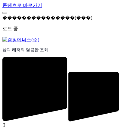
콘텐츠로 바로가기
�
�
�
�
�
�
�
�
�
�
�
�
�
�
�
(
�
�
�
)
로드 중
삶과 레저의 달콤한 조화